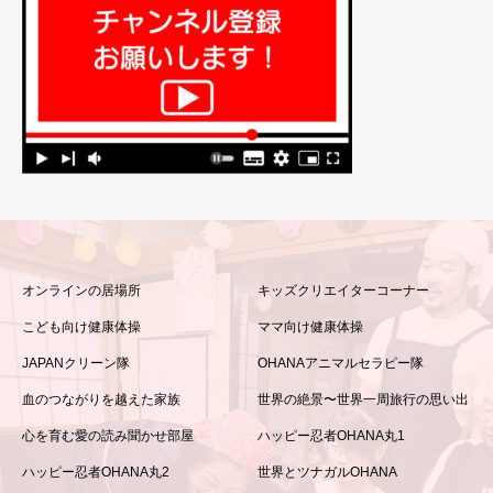
オンラインの居場所
キッズクリエイターコーナー
こども向け健康体操
ママ向け健康体操
JAPANクリーン隊
OHANAアニマルセラピー隊
血のつながりを越えた家族
世界の絶景〜世界一周旅行の思い出
心を育む愛の読み聞かせ部屋
ハッピー忍者OHANA丸1
ハッピー忍者OHANA丸2
世界とツナガルOHANA