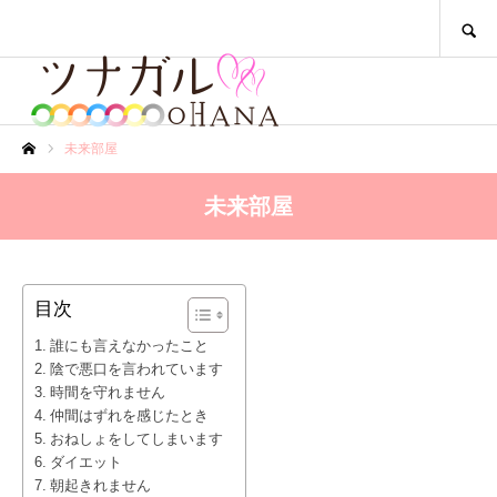
SEARCH
未来部屋
ホーム
未来部屋
目次
誰にも言えなかったこと
陰で悪口を言われています
時間を守れません
仲間はずれを感じたとき
おねしょをしてしまいます
ダイエット
朝起きれません