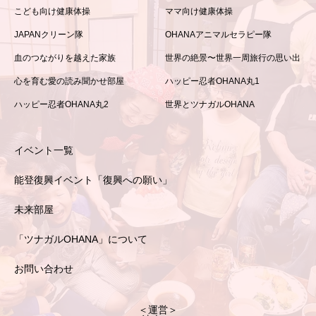
こども向け健康体操
ママ向け健康体操
JAPANクリーン隊
OHANAアニマルセラピー隊
血のつながりを越えた家族
世界の絶景〜世界一周旅行の思い出
心を育む愛の読み聞かせ部屋
ハッピー忍者OHANA丸1
ハッピー忍者OHANA丸2
世界とツナガルOHANA
イベント一覧
能登復興イベント「復興への願い」
未来部屋
「ツナガルOHANA」について
お問い合わせ
＜運営＞