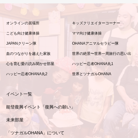
オンラインの居場所
キッズクリエイターコーナー
こども向け健康体操
ママ向け健康体操
JAPANクリーン隊
OHANAアニマルセラピー隊
血のつながりを越えた家族
世界の絶景〜世界一周旅行の思い出
心を育む愛の読み聞かせ部屋
ハッピー忍者OHANA丸1
ハッピー忍者OHANA丸2
世界とツナガルOHANA
イベント一覧
能登復興イベント「復興への願い」
未来部屋
「ツナガルOHANA」について