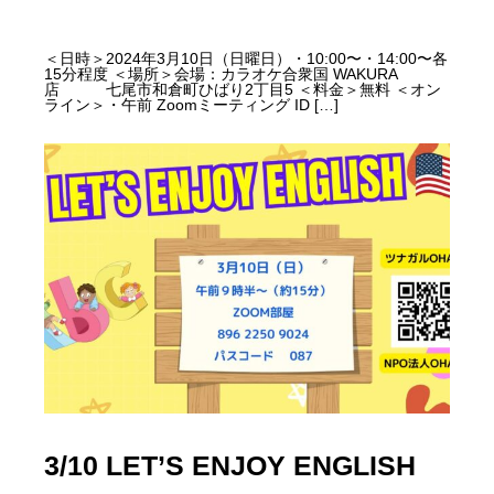
＜日時＞2024年3月10日（日曜日）・10:00〜・14:00〜各
15分程度 ＜場所＞会場：カラオケ合衆国 WAKURA
店 七尾市和倉町ひばり2丁目5 ＜料金＞無料 ＜オン
ライン＞・午前 Zoomミーティング ID […]
3/10 LET’S ENJOY ENGLISH