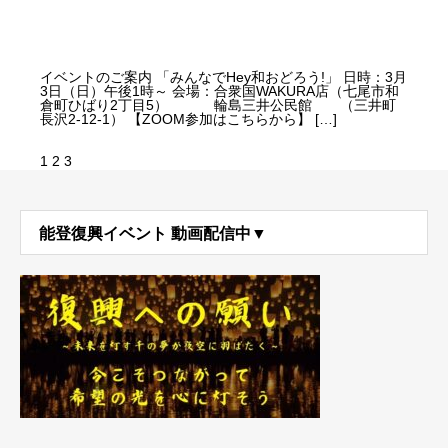
イベントのご案内 「みんなでHey和おどろう!」 日時：3月
3日（日）午後1時～ 会場：合衆国WAKURA店（七尾市和
倉町ひばり2丁目5） 輪島三井公民館 （三井町
長沢2-12-1） 【ZOOM参加はこちらから】 […]
1
2
3
能登復興イベント 動画配信中▼