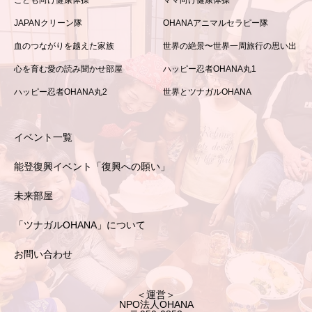
JAPANクリーン隊
OHANAアニマルセラピー隊
血のつながりを越えた家族
世界の絶景〜世界一周旅行の思い出
心を育む愛の読み聞かせ部屋
ハッピー忍者OHANA丸1
ハッピー忍者OHANA丸2
世界とツナガルOHANA
イベント一覧
能登復興イベント「復興への願い」
未来部屋
「ツナガルOHANA」について
お問い合わせ
＜運営＞
NPO法人OHANA